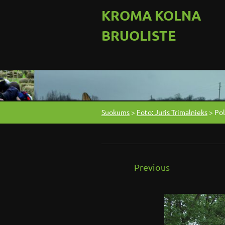
KROMA KOLNA
BRUOLISTE
Suokums
>
Foto: Juris Trimalnieks
>
Po
Previous