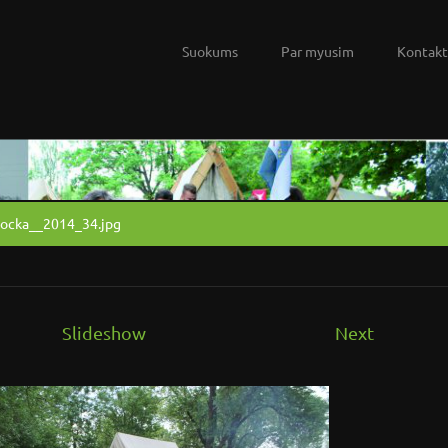
Suokums
Par myusim
Kontakt
locka__2014_34.jpg
Slideshow
Next