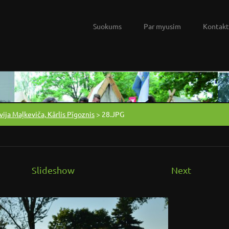
Suokums
Par myusim
Kontakt
vija Maļkeviča, Kārlis Pīgoznis
>
28.JPG
Slideshow
Next