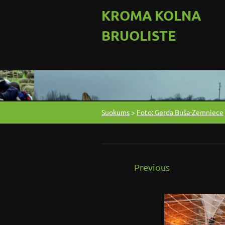
KROMA KOLNA
BRUOLISTE
Suokums
>
Foto: Gerda Buša-Zemniece
Previous