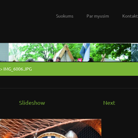
Suokums
Par myusim
Kontakt
>
IMG_6006.JPG
Slideshow
Next